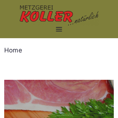
Zum
Inhalt
springen
Metzgerei Koller
www.wild-schinken.de
Home